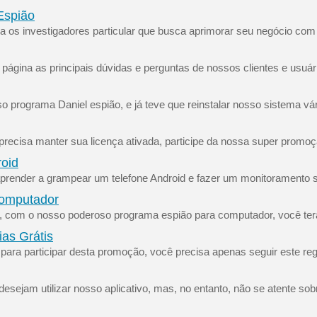
 Espião
ara os investigadores particular que busca aprimorar seu negócio co
ágina as principais dúvidas e perguntas de nossos clientes e usuári
o programa Daniel espião, e já teve que reinstalar nosso sistema v
ecisa manter sua licença ativada, participe da nossa super promoç
roid
render a grampear um telefone Android e fazer um monitoramento sigi
Computador
 com o nosso poderoso programa espião para computador, você terá
as Grátis
para participar desta promoção, você precisa apenas seguir este r
esejam utilizar nosso aplicativo, mas, no entanto, não se atente sob