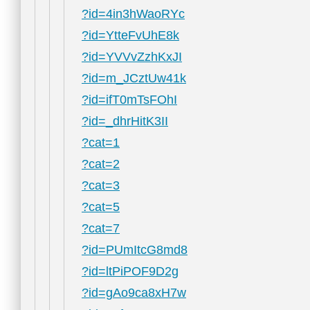
?id=4in3hWaoRYc
?id=YtteFvUhE8k
?id=YVVvZzhKxJI
?id=m_JCztUw41k
?id=ifT0mTsFOhI
?id=_dhrHitK3II
?cat=1
?cat=2
?cat=3
?cat=5
?cat=7
?id=PUmItcG8md8
?id=ltPiPOF9D2g
?id=gAo9ca8xH7w