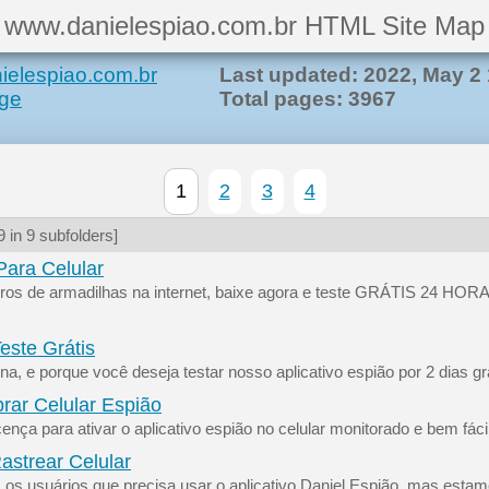
www.danielespiao.com.br HTML Site Map
ielespiao.com.br
Last updated: 2022, May 2 
ge
Total pages: 3967
1
2
3
4
 in 9 subfolders]
Para Celular
ros de armadilhas na internet, baixe agora e teste GRÁTIS 24 HORA
este Grátis
na, e porque você deseja testar nosso aplicativo espião por 2 dias g
rar Celular Espião
ça para ativar o aplicativo espião no celular monitorado e bem fáci
astrear Celular
 os usuários que precisa usar o aplicativo Daniel Espião, mas estam