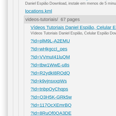
Daniel Espião Download, instale em menos de 5 minuto
locations.kml
videos-tutoriais/
67 pages
Vídeos Tutoriais Daniel Espião, Celular 
Vídeos Tutoriais Daniel Espião, Celular Espião D
?id=plM9L-A2EMU
?id=wHkgccI_oes
?id=VVmut41luQM
?id=tbw1WwE-u8s
?id=R2ydkI8ROdQ
?id=k9vjnsxxpWs
?id=tnbpOyChqps
?id=Q3H5K-GRk5w
?id=117OcXEmrBQ
?id=8RuOf0QA3DE