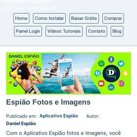
Daniel Espião
App Espião Celular Android
Home
Como Instalar
Baixar Grátis
Comprar
Painel Login
Vídeos Tutoriais
Contato
Blog
Espião Fotos e Imagens
Aplicativo Espião
Publicado em:
Autor:
Daniel
No
Daniel Espião
Espião
comments
Com o Aplicativo Espião fotos e imagens, você