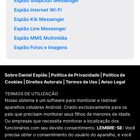
Espião Snapchat Messenger
Espião Internet Wi-Fi
Espião Kik Messenger
Espião Line Messenger
Espião MMS Multimídia
Espião Fotos e Imagens
Sobre Daniel Espião
|
Política de Privacidade
|
Política de
Cookies
|
Direitos Autorais
|
Termos de Uso
|
Aviso Legal
TERMOS DE UTILIZAÇÃO
Nosso sistema e um software para monitorar e rastrear
aparelhos celulares Android. Criado exclusivamente para os
pais que precisam monitorar seus filhos de menores de idade.
Ou empresas que necessita monitorar a localização dos
funcionários com seu devido consentimento.
LEMBRE-SE:
Você
precisa obter o consentimento do usuário do aparelho, e você