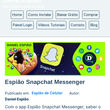
Daniel Espião
App Espião Celular Android
Home
Como Instalar
Baixar Grátis
Comprar
Painel Login
Vídeos Tutoriais
Contato
Blog
Espião Snapchat Messenger
Espião de Celular
Publicado em:
Autor:
Daniel
No
Daniel Espião
Espião
comments
Com o app Espião Snapchat Messenger, saber o