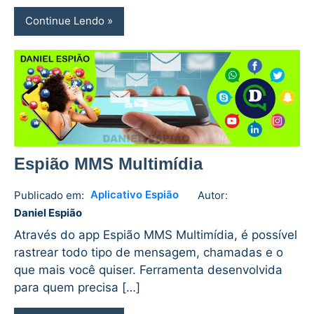
Continue Lendo
Espião MMS Multimídia
Aplicativo Espião
Publicado em:
Autor:
Daniel
No
Daniel Espião
Espião
comments
Através do app Espião MMS Multimídia, é possível
rastrear todo tipo de mensagem, chamadas e o
que mais você quiser. Ferramenta desenvolvida
para quem precisa […]