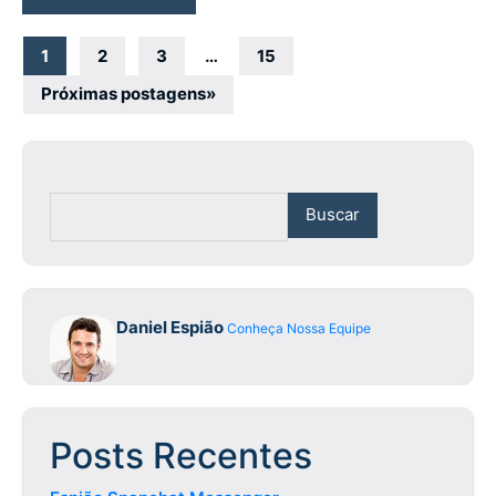
Navegação
1
2
3
…
15
por
Próximas postagens
»
posts
Buscar
Daniel Espião
Conheça Nossa Equipe
Posts Recentes