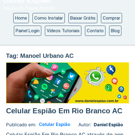
Daniel Espião
App Espião Celular Android
Home
Como Instalar
Baixar Grátis
Comprar
Painel Login
Vídeos Tutoriais
Contato
Blog
Tag:
Manoel Urbano AC
Celular Espião Em Rio Branco AC
Celular Espião
Publicado em:
Autor:
Daniel Espião
Daniel
No
Espião
comments
Celular Espião Em Rio Branco AC através de app