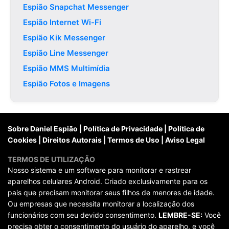
Espião Snapchat Messenger
Espião Internet Wi-Fi
Espião Kik Messenger
Espião Line Messenger
Espião MMS Multimídia
Espião Fotos e Imagens
Sobre Daniel Espião
|
Política de Privacidade
|
Política de
Cookies
|
Direitos Autorais
|
Termos de Uso
|
Aviso Legal
TERMOS DE UTILIZAÇÃO
Nosso sistema e um software para monitorar e rastrear
aparelhos celulares Android. Criado exclusivamente para os
pais que precisam monitorar seus filhos de menores de idade.
Ou empresas que necessita monitorar a localização dos
funcionários com seu devido consentimento.
LEMBRE-SE:
Você
precisa obter o consentimento do usuário do aparelho, e você