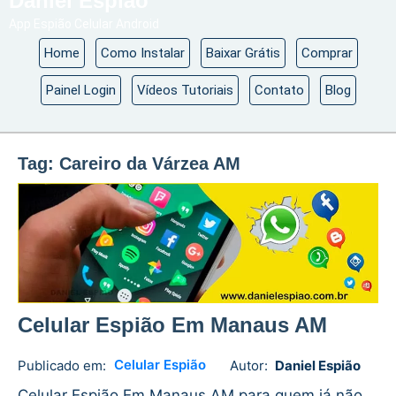
Daniel Espião
App Espião Celular Android
Home
Como Instalar
Baixar Grátis
Comprar
Painel Login
Vídeos Tutoriais
Contato
Blog
Tag:
Careiro da Várzea AM
Celular Espião Em Manaus AM
Celular Espião
Publicado em:
Autor:
Daniel Espião
Daniel
No
Espião
comments
Celular Espião Em Manaus AM para quem já não