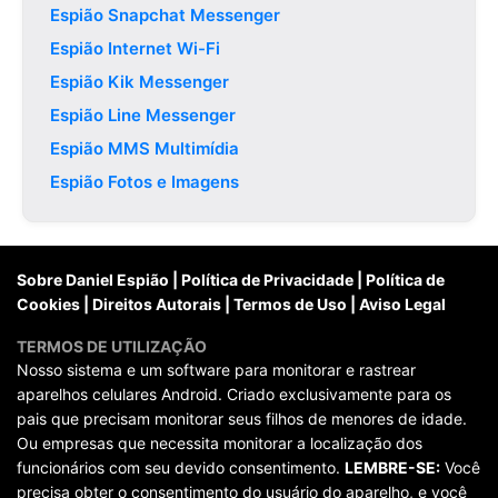
Espião Snapchat Messenger
Espião Internet Wi-Fi
Espião Kik Messenger
Espião Line Messenger
Espião MMS Multimídia
Espião Fotos e Imagens
Sobre Daniel Espião
|
Política de Privacidade
|
Política de
Cookies
|
Direitos Autorais
|
Termos de Uso
|
Aviso Legal
TERMOS DE UTILIZAÇÃO
Nosso sistema e um software para monitorar e rastrear
aparelhos celulares Android. Criado exclusivamente para os
pais que precisam monitorar seus filhos de menores de idade.
Ou empresas que necessita monitorar a localização dos
funcionários com seu devido consentimento.
LEMBRE-SE:
Você
precisa obter o consentimento do usuário do aparelho, e você