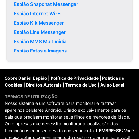
Espião Snapchat Messenger
Espião Internet Wi-Fi
Espião Kik Messenger
Espião Line Messenger
Espião MMS Multimídia
Espião Fotos e Imagens
Sobre Daniel Espião
|
Política de Privacidade
|
Política de
Cookies
|
Direitos Autorais
|
Termos de Uso
|
Aviso Legal
TERMOS DE UTILIZAÇÃO
Nosso sistema e um software para monitorar e rastrear
aparelhos celulares Android. Criado exclusivamente para os
pais que precisam monitorar seus filhos de menores de idade.
Ou empresas que necessita monitorar a localização dos
funcionários com seu devido consentimento.
LEMBRE-SE:
Você
precisa obter o consentimento do usuário do aparelho, e você