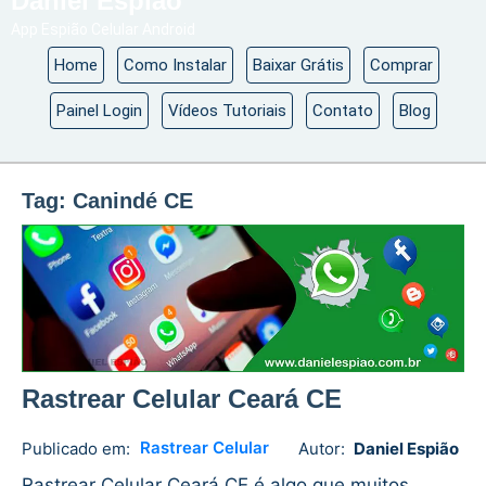
Daniel Espião
App Espião Celular Android
Home
Como Instalar
Baixar Grátis
Comprar
Painel Login
Vídeos Tutoriais
Contato
Blog
Tag:
Canindé CE
Rastrear Celular Ceará CE
Rastrear Celular
Publicado em:
Autor:
Daniel Espião
Daniel
No
Espião
comments
Rastrear Celular Ceará CE é algo que muitos