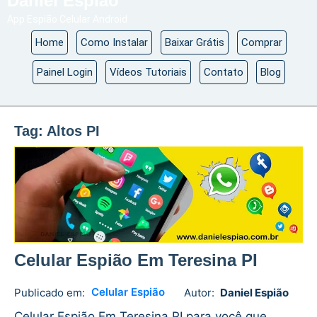
Daniel Espião
App Espião Celular Android
Home
Como Instalar
Baixar Grátis
Comprar
Painel Login
Vídeos Tutoriais
Contato
Blog
Tag:
Altos PI
Celular Espião Em Teresina PI
Celular Espião
Publicado em:
Autor:
Daniel Espião
Daniel
No
Espião
comments
Celular Espião Em Teresina PI para você que