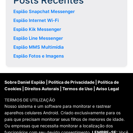
Posts Recentes
Espião Snapchat Messenger
Espião Internet Wi-Fi
Espião Kik Messenger
Espião Line Messenger
Espião MMS Multimídia
Espião Fotos e Imagens
Sobre Daniel Espião
|
Política de Privacidade
|
Política de
Cookies
|
Direitos Autorais
|
Termos de Uso
|
Aviso Legal
TERMOS DE UTILIZAÇÃO
Nosso sistema e um software para monitorar e rastrear
aparelhos celulares Android. Criado exclusivamente para os
pais que precisam monitorar seus filhos de menores de idade.
Ou empresas que necessita monitorar a localização dos
funcionários com seu devido consentimento.
LEMBRE-SE:
Você