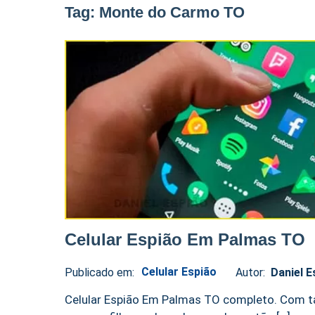
Tag:
Monte do Carmo TO
Celular Espião Em Palmas TO
Celular Espião
Publicado em:
Autor:
Daniel E
Daniel
No
Espião
comments
Celular Espião Em Palmas TO completo. Com tan