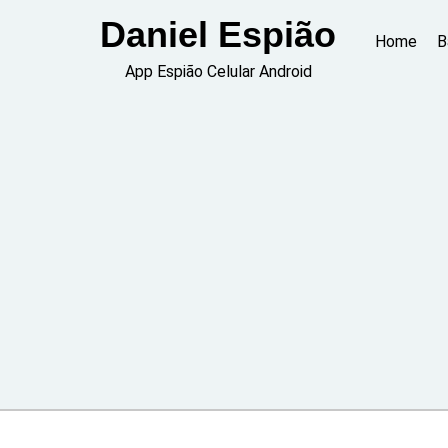
Skip
Daniel Espião
to
Home
B
content
App Espião Celular Android