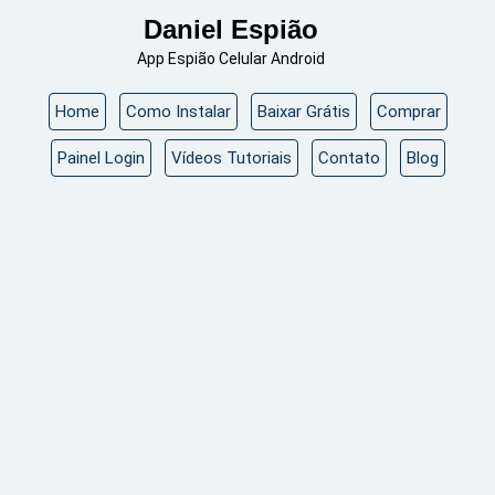
Skip
Daniel Espião
to
App Espião Celular Android
content
Home
Como Instalar
Baixar Grátis
Comprar
Painel Login
Vídeos Tutoriais
Contato
Blog