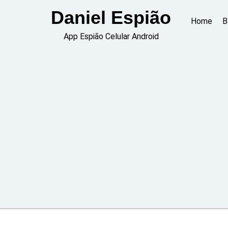
Skip
Daniel Espião
to
Home
B
content
App Espião Celular Android