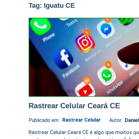
Tag:
Iguatu CE
Rastrear Celular Ceará CE
Rastrear Celular
Publicado em:
Autor:
Danie
Daniel
No
Espião
comments
Rastrear Celular Ceará CE é algo que muitos q