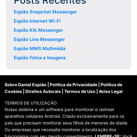
Posts Recentes
Espião Snapchat Messenger
Espião Internet Wi-Fi
Espião Kik Messenger
Espião Line Messenger
Espião MMS Multimídia
Espião Fotos e Imagens
Sobre Daniel Espião
|
Política de Privacidade
|
Política de
Cookies
|
Direitos Autorais
|
Termos de Uso
|
Aviso Legal
TERMOS DE UTILIZAÇÃO
Nosso sistema e um software para monitorar e rastrear
aparelhos celulares Android. Criado exclusivamente para os
pais que precisam monitorar seus filhos de menores de idade.
Ou empresas que necessita monitorar a localização dos
funcionários com seu devido consentimento.
LEMBRE-SE:
Você