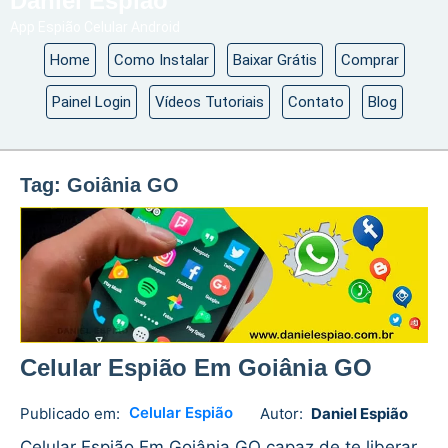
Daniel Espião
App Espião Celular Android
Home
Como Instalar
Baixar Grátis
Comprar
Painel Login
Vídeos Tutoriais
Contato
Blog
Tag:
Goiânia GO
Celular Espião Em Goiânia GO
Celular Espião
Publicado em:
Autor:
Daniel Espião
Daniel
1
Espião
comment
Celular Espião Em Goiânia GO capaz de te liberar