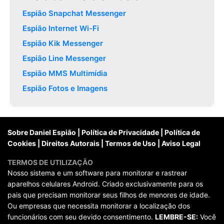
Espião Snapchat Messenger
Espião Internet Wi-Fi
Espião Kik Messenger
Espião Line Messenger
Espião MMS Multimídia
Espião Fotos e Imagens
Sobre Daniel Espião
|
Política de Privacidade
|
Política de
Cookies
|
Direitos Autorais
|
Termos de Uso
|
Aviso Legal
TERMOS DE UTILIZAÇÃO
Nosso sistema e um software para monitorar e rastrear
aparelhos celulares Android. Criado exclusivamente para os
pais que precisam monitorar seus filhos de menores de idade.
Ou empresas que necessita monitorar a localização dos
funcionários com seu devido consentimento.
LEMBRE-SE:
Você