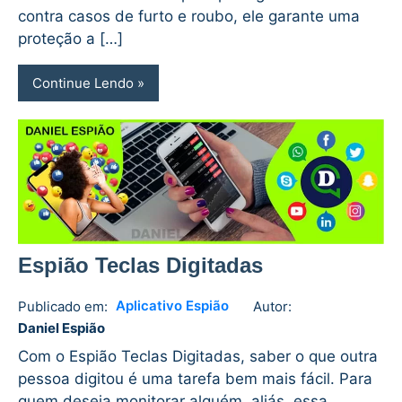
contra casos de furto e roubo, ele garante uma
proteção a […]
Continue Lendo
Espião Teclas Digitadas
Aplicativo Espião
Publicado em:
Autor:
Daniel
No
Daniel Espião
Espião
comments
Com o Espião Teclas Digitadas, saber o que outra
pessoa digitou é uma tarefa bem mais fácil. Para
quem deseja monitorar alguém, aliás, essa