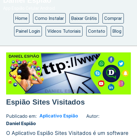
Daniel Espião
App Espião Celular Android
Home
Como Instalar
Baixar Grátis
Comprar
Painel Login
Vídeos Tutoriais
Contato
Blog
Espião Sites Visitados
Aplicativo Espião
Publicado em:
Autor:
Daniel
No
Daniel Espião
Espião
comments
O Aplicativo Espião Sites Visitados é um software