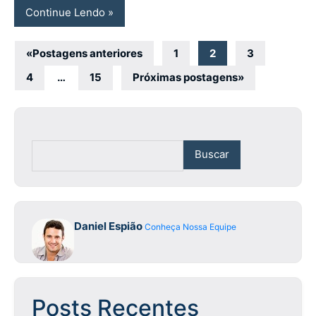
Continue Lendo
Navegação
«
Postagens anteriores
1
2
3
por
4
…
15
Próximas postagens
»
posts
Buscar
Daniel Espião
Conheça Nossa Equipe
Posts Recentes