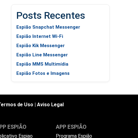
Posts Recentes
Espião Snapchat Messenger
Espião Internet Wi-Fi
Espião Kik Messenger
Espião Line Messenger
Espião MMS Multimídia
Espião Fotos e Imagens
Termos de Uso
|
Aviso Legal
PP ESPIÃO
APP ESPIÃO
plicativo Espiao
Programa Espião