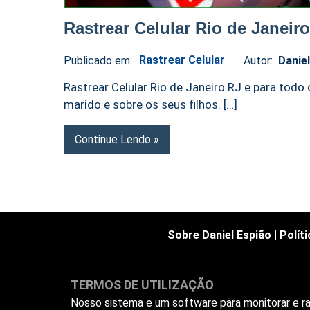
Rastrear Celular Rio de Janeir
Rastrear Celular
Publicado em:
Autor:
Danie
Daniel
No
Espião
comments
Rastrear Celular Rio de Janeiro RJ e para tod
marido e sobre os seus filhos. […]
Continue Lendo
Sobre Daniel Espião
|
Polít
TERMOS DE UTILIZAÇÃO
Nosso sistema e um software para monitorar e ras