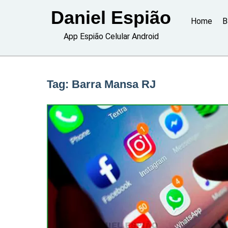
Skip
Daniel Espião
to
Home
B
content
App Espião Celular Android
Tag:
Barra Mansa RJ