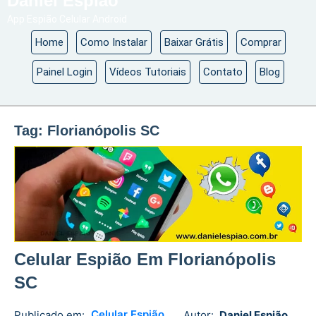
Daniel Espião
App Espião Celular Android
Home
Como Instalar
Baixar Grátis
Comprar
Painel Login
Vídeos Tutoriais
Contato
Blog
Tag:
Florianópolis SC
Celular Espião Em Florianópolis
SC
Celular Espião
Publicado em:
Autor:
Daniel Espião