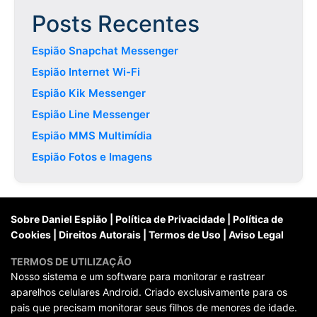
Posts Recentes
Espião Snapchat Messenger
Espião Internet Wi-Fi
Espião Kik Messenger
Espião Line Messenger
Espião MMS Multimídia
Espião Fotos e Imagens
Sobre Daniel Espião
|
Política de Privacidade
|
Política de
Cookies
|
Direitos Autorais
|
Termos de Uso
|
Aviso Legal
TERMOS DE UTILIZAÇÃO
Nosso sistema e um software para monitorar e rastrear
aparelhos celulares Android. Criado exclusivamente para os
pais que precisam monitorar seus filhos de menores de idade.