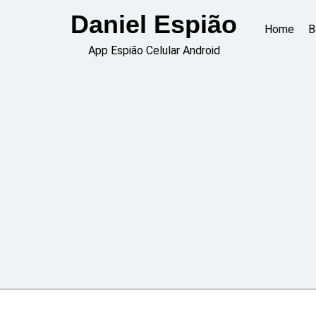
Skip
Daniel Espião
to
Home
B
content
App Espião Celular Android