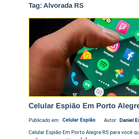
Tag:
Alvorada RS
Celular Espião Em Porto Alegr
Celular Espião
Publicado em:
Autor:
Daniel E
Daniel
No
Espião
comments
Celular Espião Em Porto Alegre RS para você q