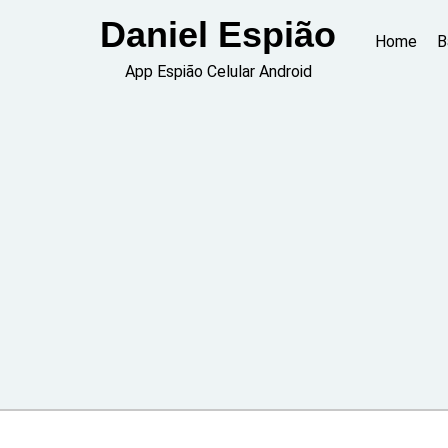
Skip
Daniel Espião
to
Home
B
content
App Espião Celular Android