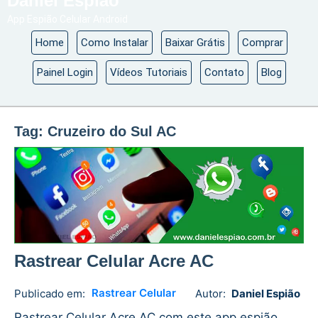
Daniel Espião
App Espião Celular Android
Home
Como Instalar
Baixar Grátis
Comprar
Painel Login
Vídeos Tutoriais
Contato
Blog
Tag:
Cruzeiro do Sul AC
Rastrear Celular Acre AC
Rastrear Celular
Publicado em:
Autor:
Daniel Espião
Daniel
No
Espião
comments
Rastrear Celular Acre AC com este app espião.