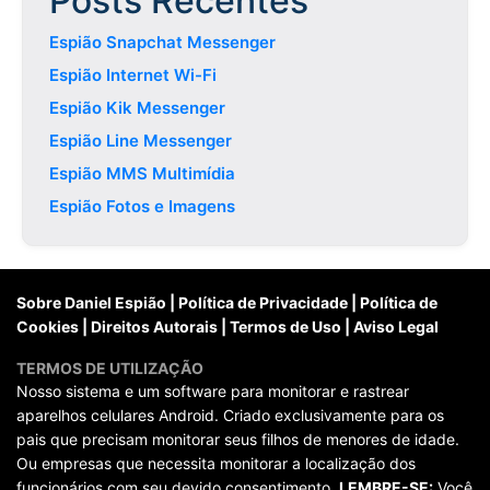
Posts Recentes
Espião Snapchat Messenger
Espião Internet Wi-Fi
Espião Kik Messenger
Espião Line Messenger
Espião MMS Multimídia
Espião Fotos e Imagens
Sobre Daniel Espião
|
Política de Privacidade
|
Política de
Cookies
|
Direitos Autorais
|
Termos de Uso
|
Aviso Legal
TERMOS DE UTILIZAÇÃO
Nosso sistema e um software para monitorar e rastrear
aparelhos celulares Android. Criado exclusivamente para os
pais que precisam monitorar seus filhos de menores de idade.
Ou empresas que necessita monitorar a localização dos
funcionários com seu devido consentimento.
LEMBRE-SE:
Você