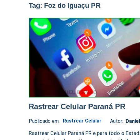
Tag:
Foz do Iguaçu PR
Rastrear Celular Paraná PR
Rastrear Celular
Publicado em:
Autor:
Danie
Daniel
No
Espião
comments
Rastrear Celular Paraná PR e para todo o Estad