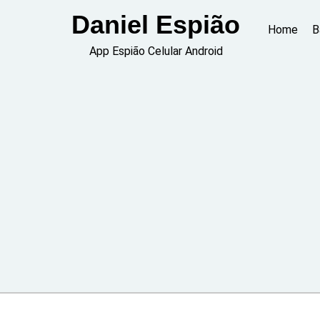
Skip
Daniel Espião
to
Home
B
content
App Espião Celular Android