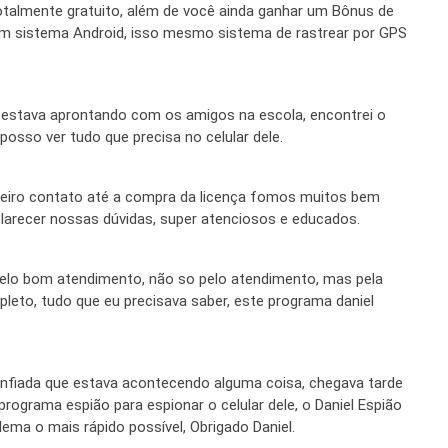
otalmente gratuito, além de você ainda ganhar um Bônus de
om sistema Android, isso mesmo sistema de rastrear por GPS
e estava aprontando com os amigos na escola, encontrei o
 posso ver tudo que precisa no celular dele.
imeiro contato até a compra da licença fomos muitos bem
larecer nossas dúvidas, super atenciosos e educados.
 pelo bom atendimento, não so pelo atendimento, mas pela
pleto, tudo que eu precisava saber, este programa daniel
onfiada que estava acontecendo alguma coisa, chegava tarde
ograma espião para espionar o celular dele, o Daniel Espião
lema o mais rápido possível, Obrigado Daniel.