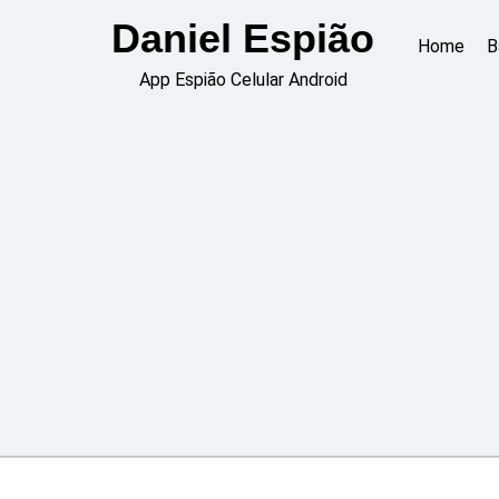
Skip
Daniel Espião
to
Home
B
content
App Espião Celular Android