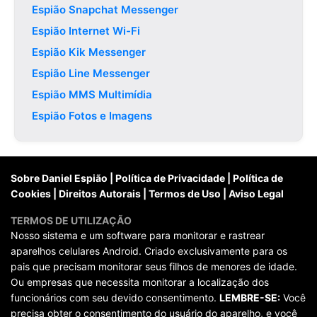
Espião Snapchat Messenger
Espião Internet Wi-Fi
Espião Kik Messenger
Espião Line Messenger
Espião MMS Multimídia
Espião Fotos e Imagens
Sobre Daniel Espião
|
Política de Privacidade
|
Política de
Cookies
|
Direitos Autorais
|
Termos de Uso
|
Aviso Legal
TERMOS DE UTILIZAÇÃO
Nosso sistema e um software para monitorar e rastrear
aparelhos celulares Android. Criado exclusivamente para os
pais que precisam monitorar seus filhos de menores de idade.
Ou empresas que necessita monitorar a localização dos
funcionários com seu devido consentimento.
LEMBRE-SE:
Você
precisa obter o consentimento do usuário do aparelho, e você