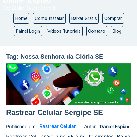
Daniel Espião
App Espião Celular Android
Home
Como Instalar
Baixar Grátis
Comprar
Painel Login
Vídeos Tutoriais
Contato
Blog
Tag:
Nossa Senhora da Glória SE
Rastrear Celular Sergipe SE
Rastrear Celular
Publicado em:
Autor:
Daniel Espião
Daniel
No
Espião
comments
Rastrear Celular Sergipe SE é muito simples. Baixe