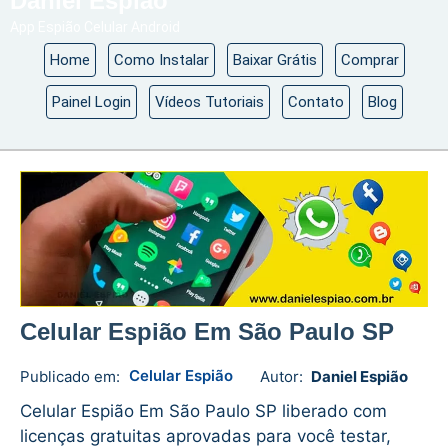
Daniel Espião
App Espião Celular Android
Home
Como Instalar
Baixar Grátis
Comprar
Painel Login
Vídeos Tutoriais
Contato
Blog
Celular Espião Em São Paulo SP
Celular Espião
Publicado em:
Autor:
Daniel Espião
Daniel
No
Espião
comments
Celular Espião Em São Paulo SP liberado com
licenças gratuitas aprovadas para você testar,