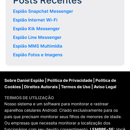
Posts Recentes
Espião Snapchat Messenger
Espião Internet Wi-Fi
Espião Kik Messenger
Espião Line Messenger
Espião MMS Multimídia
Espião Fotos e Imagens
Sobre Daniel Espião
|
Política de Privacidade
|
Política de
Cookies
|
Direitos Autorais
|
Termos de Uso
|
Aviso Legal
TERMOS DE UTILIZAÇÃO
Nosso sistema e um software para monitorar e rastrear
aparelhos celulares Android. Criado exclusivamente para os
pais que precisam monitorar seus filhos de menores de idade.
Ou empresas que necessita monitorar a localização dos
funcionários com seu devido consentimento.
LEMBRE-SE:
Você