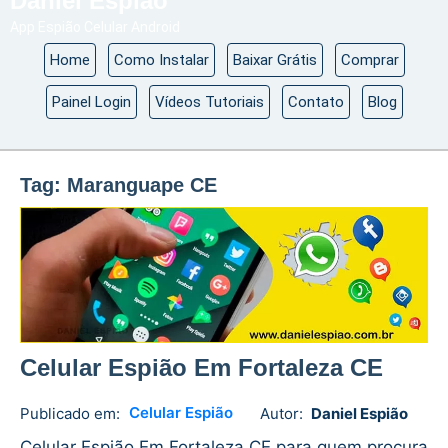
Daniel Espião
App Espião Celular Android
Home
Como Instalar
Baixar Grátis
Comprar
Painel Login
Vídeos Tutoriais
Contato
Blog
Tag:
Maranguape CE
Celular Espião Em Fortaleza CE
Celular Espião
Publicado em:
Autor:
Daniel Espião
Daniel
No
Espião
comments
Celular Espião Em Fortaleza CE para quem procura