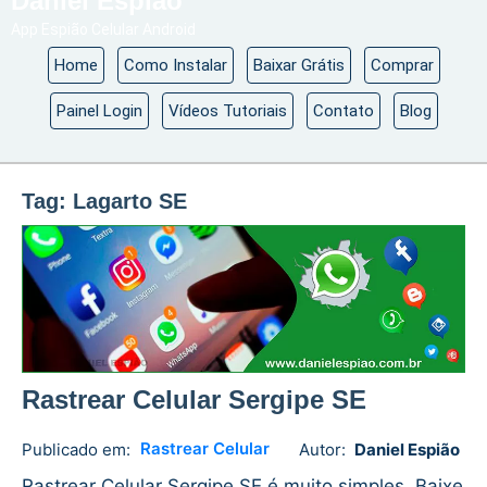
Daniel Espião
App Espião Celular Android
Home
Como Instalar
Baixar Grátis
Comprar
Painel Login
Vídeos Tutoriais
Contato
Blog
Tag:
Lagarto SE
Rastrear Celular Sergipe SE
Rastrear Celular
Publicado em:
Autor:
Daniel Espião
Daniel
No
Espião
comments
Rastrear Celular Sergipe SE é muito simples. Baixe