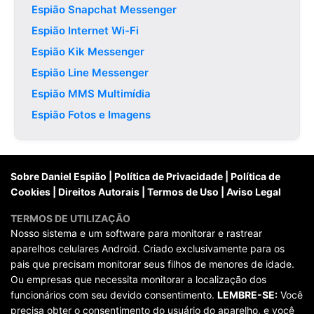
Espião Snapchat Messenger
Espião Internet Wi-Fi
Espião Kik Messenger
Espião Line Messenger
Espião MMS Multimídia
Espião Fotos e Imagens
Sobre Daniel Espião
|
Política de Privacidade
|
Política de
Cookies
|
Direitos Autorais
|
Termos de Uso
|
Aviso Legal
TERMOS DE UTILIZAÇÃO
Nosso sistema e um software para monitorar e rastrear
aparelhos celulares Android. Criado exclusivamente para os
pais que precisam monitorar seus filhos de menores de idade.
Ou empresas que necessita monitorar a localização dos
funcionários com seu devido consentimento.
LEMBRE-SE:
Você
precisa obter o consentimento do usuário do aparelho, e você