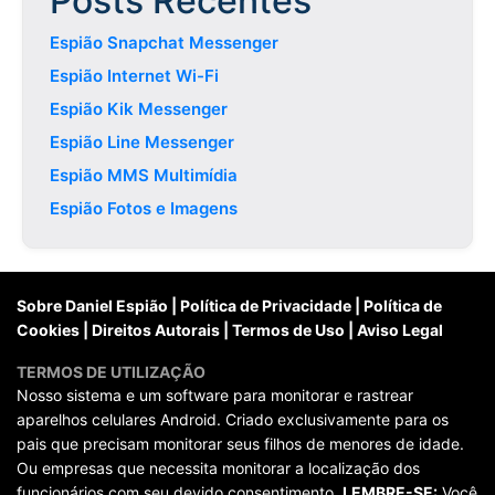
Posts Recentes
Espião Snapchat Messenger
Espião Internet Wi-Fi
Espião Kik Messenger
Espião Line Messenger
Espião MMS Multimídia
Espião Fotos e Imagens
Sobre Daniel Espião
|
Política de Privacidade
|
Política de
Cookies
|
Direitos Autorais
|
Termos de Uso
|
Aviso Legal
TERMOS DE UTILIZAÇÃO
Nosso sistema e um software para monitorar e rastrear
aparelhos celulares Android. Criado exclusivamente para os
pais que precisam monitorar seus filhos de menores de idade.
Ou empresas que necessita monitorar a localização dos
funcionários com seu devido consentimento.
LEMBRE-SE:
Você