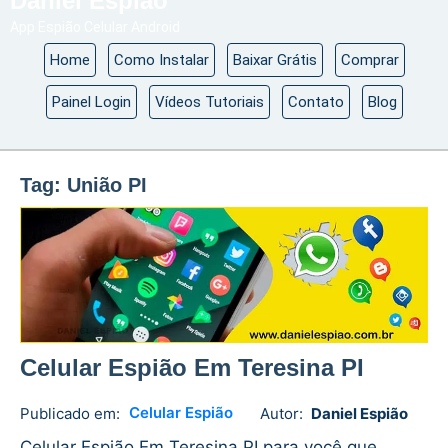
Daniel Espião
App Espião Celular Android
Home
Como Instalar
Baixar Grátis
Comprar
Painel Login
Vídeos Tutoriais
Contato
Blog
Tag:
União PI
Celular Espião Em Teresina PI
Celular Espião
Publicado em:
Autor:
Daniel Espião
Daniel
No
Espião
comments
Celular Espião Em Teresina PI para você que