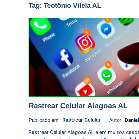
Tag:
Teotônio Vilela AL
Rastrear Celular Alagoas AL
Rastrear Celular
Publicado em:
Autor:
Danie
Daniel
No
Espião
comments
Rastrear Celular Alagoas AL e em muitos caso