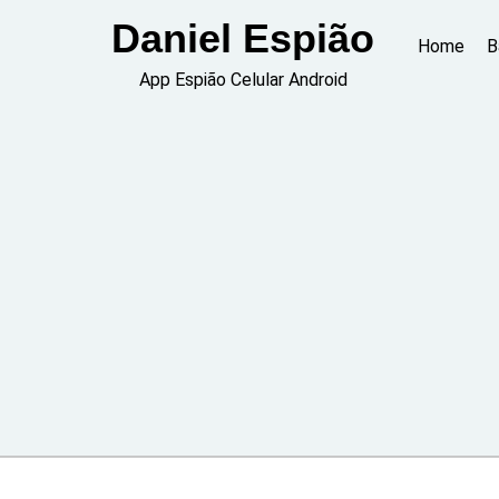
Skip
Daniel Espião
to
Home
B
content
App Espião Celular Android