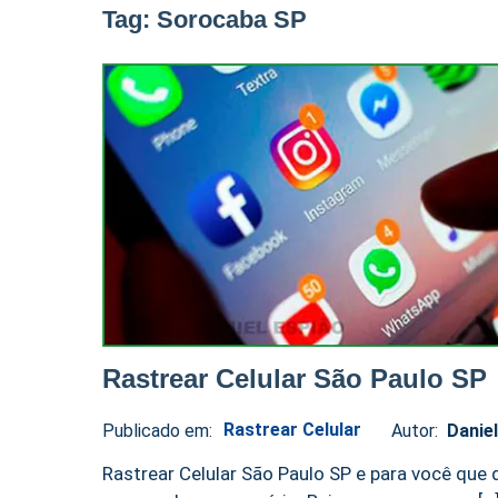
Tag:
Sorocaba SP
Rastrear Celular São Paulo SP
Rastrear Celular
Publicado em:
Autor:
Danie
Daniel
No
Espião
comments
Rastrear Celular São Paulo SP e para você que 