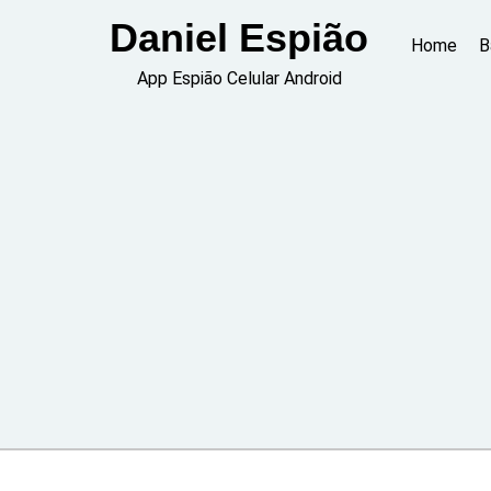
Skip
Daniel Espião
to
Home
B
content
App Espião Celular Android