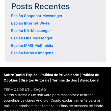
Posts Recentes
Espião Snapchat Messenger
Espião Internet Wi-Fi
Espião Kik Messenger
Espião Line Messenger
Espião MMS Multimídia
Espião Fotos e Imagens
Sobre Daniel Espião
|
Política de Privacidade
|
Política de
Cookies
|
Direitos Autorais
|
Termos de Uso
|
Aviso Legal
TERMOS DE UTILIZAÇÃO
Nosso sistema e um software para monitorar e rastrear
aparelhos celulares Android. Criado exclusivamente para os
pais que precisam monitorar seus filhos de menores de idade.