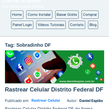
Daniel Espião
App Espião Celular Android
Home
Como Instalar
Baixar Grátis
Comprar
Painel Login
Vídeos Tutoriais
Contato
Blog
Tag:
Sobradinho DF
Rastrear Celular Distrito Federal DF
Rastrear Celular
Publicado em:
Autor:
Daniel Espião
Daniel
1
Espião
comment
Rastrear Celular Distrito Federal DF de forma