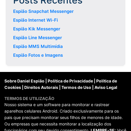
Posts Recentes
Espião Snapchat Messenger
Espião Internet Wi-Fi
Espião Kik Messenger
Espião Line Messenger
Espião MMS Multimídia
Espião Fotos e Imagens
Sobre Daniel Espião
|
Política de Privacidade
|
Política de
Cookies
|
Direitos Autorais
|
Termos de Uso
|
Aviso Legal
TERMOS DE UTILIZAÇÃO
Nosso sistema e um software para monitorar e rastrear
aparelhos celulares Android. Criado exclusivamente para os
pais que precisam monitorar seus filhos de menores de idade.
Ou empresas que necessita monitorar a localização dos
funcionários com seu devido consentimento.
LEMBRE-SE:
Você