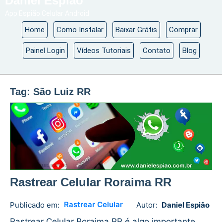
Daniel Espião
App Espião Celular Android
Home
Como Instalar
Baixar Grátis
Comprar
Painel Login
Vídeos Tutoriais
Contato
Blog
Tag:
São Luiz RR
Rastrear Celular Roraima RR
Rastrear Celular
Publicado em:
Autor:
Daniel Espião
Daniel
No
Espião
comments
Rastrear Celular Roraima RR é algo importante