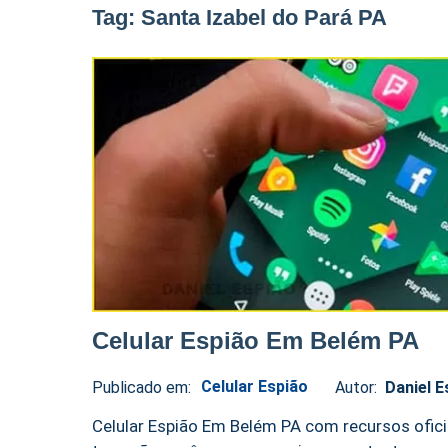
Tag:
Santa Izabel do Pará PA
Celular Espião Em Belém PA
Celular Espião
Publicado em:
Autor:
Daniel E
Daniel
No
Espião
comments
Celular Espião Em Belém PA com recursos oficia