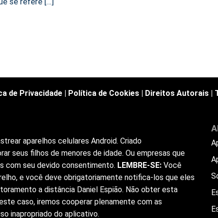
e se refere […]
ica de Privacidade
|
Política de Cookies
|
Direitos Autorais
|
A
trear aparelhos celulares Android. Criado
A
rar seus filhos de menores de idade. Ou empresas que
A
ios com seu devido consentimento.
LEMBRE-SE:
Você
S
elho, e você deve obrigatoriamente notifica-los que eles
toramento a distância Daniel Espião. Não obter esta
Es
 Neste caso, iremos cooperar plenamente com as
E
o inapropriado do aplicativo.