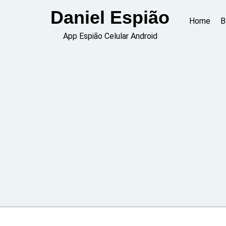
Skip
Daniel Espião
to
Home
B
content
App Espião Celular Android