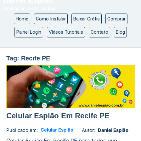
Daniel Espião
App Espião Celular Android
Home
Como Instalar
Baixar Grátis
Comprar
Painel Login
Vídeos Tutoriais
Contato
Blog
Tag:
Recife PE
Celular Espião Em Recife PE
Celular Espião
Publicado em:
Autor:
Daniel Espião
Daniel
No
Espião
comments
Celular Espião Em Recife PE para todos que