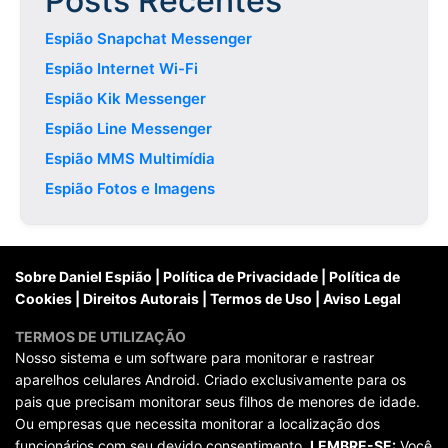
Posts Recentes
Espião Snapchat Messenger
Espião Internet Wi-Fi
Espião Kik Messenger
Espião Line Messenger
Espião MMS Multimídia
Espião Fotos e Imagens
Sobre Daniel Espião
|
Política de Privacidade
|
Política de
Cookies
|
Direitos Autorais
|
Termos de Uso
|
Aviso Legal
TERMOS DE UTILIZAÇÃO
Nosso sistema e um software para monitorar e rastrear
aparelhos celulares Android. Criado exclusivamente para os
pais que precisam monitorar seus filhos de menores de idade.
Ou empresas que necessita monitorar a localização dos
funcionários com seu devido consentimento.
LEMBRE-SE:
Você