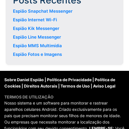
Posts Recentes
Espião Snapchat Messenger
Espião Internet Wi-Fi
Espião Kik Messenger
Espião Line Messenger
Espião MMS Multimídia
Espião Fotos e Imagens
Sobre Daniel Espião
|
Política de Privacidade
|
Política de
Cookies
|
Direitos Autorais
|
Termos de Uso
|
Aviso Legal
TERMOS DE UTILIZAÇÃO
Nosso sistema e um software para monitorar e rastrear
aparelhos celulares Android. Criado exclusivamente para os
pais que precisam monitorar seus filhos de menores de idade.
Ou empresas que necessita monitorar a localização dos
funcionários com seu devido consentimento.
LEMBRE-SE:
Você