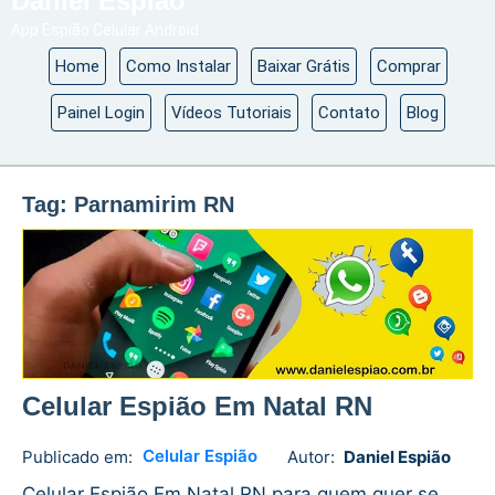
Daniel Espião
App Espião Celular Android
Home
Como Instalar
Baixar Grátis
Comprar
Painel Login
Vídeos Tutoriais
Contato
Blog
Tag:
Parnamirim RN
Celular Espião Em Natal RN
Celular Espião
Publicado em:
Autor:
Daniel Espião
Daniel
No
Espião
comments
Celular Espião Em Natal RN para quem quer se