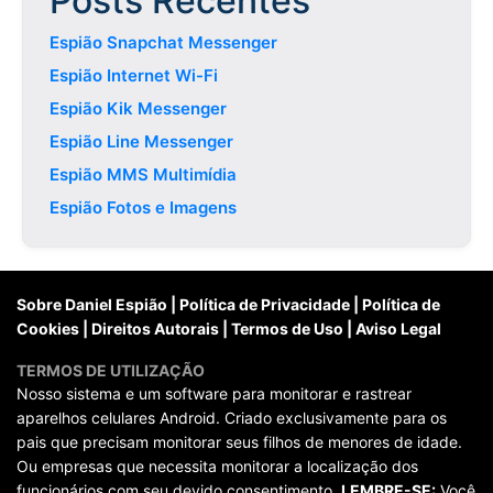
Posts Recentes
Espião Snapchat Messenger
Espião Internet Wi-Fi
Espião Kik Messenger
Espião Line Messenger
Espião MMS Multimídia
Espião Fotos e Imagens
Sobre Daniel Espião
|
Política de Privacidade
|
Política de
Cookies
|
Direitos Autorais
|
Termos de Uso
|
Aviso Legal
TERMOS DE UTILIZAÇÃO
Nosso sistema e um software para monitorar e rastrear
aparelhos celulares Android. Criado exclusivamente para os
pais que precisam monitorar seus filhos de menores de idade.
Ou empresas que necessita monitorar a localização dos
funcionários com seu devido consentimento.
LEMBRE-SE:
Você