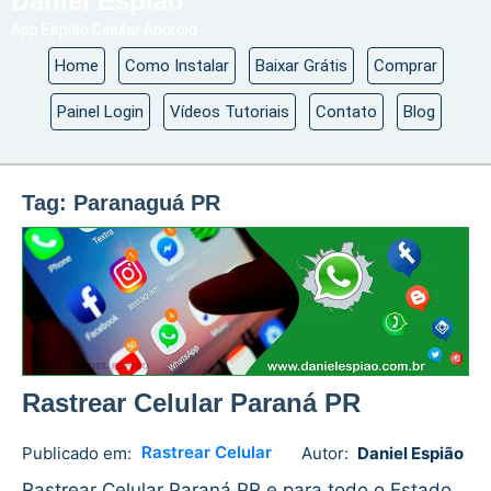
Daniel Espião
App Espião Celular Android
Home
Como Instalar
Baixar Grátis
Comprar
Painel Login
Vídeos Tutoriais
Contato
Blog
Tag:
Paranaguá PR
Rastrear Celular Paraná PR
Rastrear Celular
Publicado em:
Autor:
Daniel Espião
Daniel
No
Espião
comments
Rastrear Celular Paraná PR e para todo o Estado.