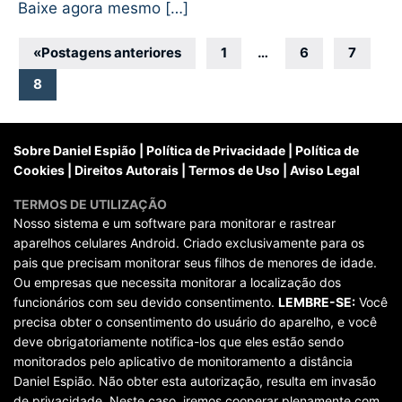
Baixe agora mesmo […]
Navegação
«
Postagens anteriores
1
…
6
7
por
8
posts
Sobre Daniel Espião
|
Política de Privacidade
|
Política de
Cookies
|
Direitos Autorais
|
Termos de Uso
|
Aviso Legal
TERMOS DE UTILIZAÇÃO
Nosso sistema e um software para monitorar e rastrear
aparelhos celulares Android. Criado exclusivamente para os
pais que precisam monitorar seus filhos de menores de idade.
Ou empresas que necessita monitorar a localização dos
funcionários com seu devido consentimento.
LEMBRE-SE:
Você
precisa obter o consentimento do usuário do aparelho, e você
deve obrigatoriamente notifica-los que eles estão sendo
monitorados pelo aplicativo de monitoramento a distância
Daniel Espião. Não obter esta autorização, resulta em invasão
de privacidade. Neste caso, iremos cooperar plenamente com