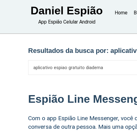
Skip
Daniel Espião
to
Home
B
content
App Espião Celular Android
Resultados da busca por:
aplicati
Espião Line Messen
Com o app Espião Line Messenger, você c
conversa de outra pessoa. Mais uma opção