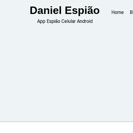
Skip
Daniel Espião
to
Home
B
content
App Espião Celular Android