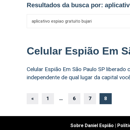
Resultados da busca por:
aplicati
Celular Espião Em S
Celular Espião Em São Paulo SP liberado c
independente de qual lugar da capital voc
Navegação
«
Postagens
1
…
6
7
8
anteriores
por
posts
Sobre Daniel Espião
|
Polít