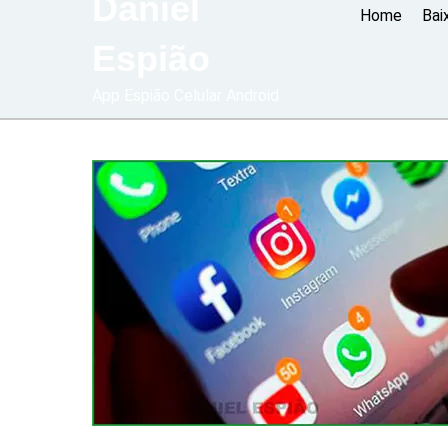
Daniel
Home
Bai
Espião
App Espião Celular Android