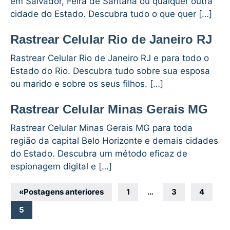
em Salvador, Feira de Santana ou qualquer outra
cidade do Estado. Descubra tudo o que quer […]
Rastrear Celular Rio de Janeiro RJ
Rastrear Celular Rio de Janeiro RJ e para todo o
Estado do Rio. Descubra tudo sobre sua esposa
ou marido e sobre os seus filhos. […]
Rastrear Celular Minas Gerais MG
Rastrear Celular Minas Gerais MG para toda
região da capital Belo Horizonte e demais cidades
do Estado. Descubra um método eficaz de
espionagem digital e […]
Navegação
«
Postagens anteriores
1
…
3
4
por
5