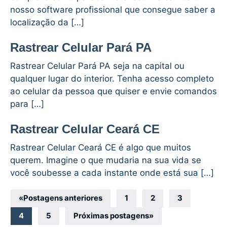
nosso software profissional que consegue saber a
localização da […]
Rastrear Celular Pará PA
Rastrear Celular Pará PA seja na capital ou
qualquer lugar do interior. Tenha acesso completo
ao celular da pessoa que quiser e envie comandos
para […]
Rastrear Celular Ceará CE
Rastrear Celular Ceará CE é algo que muitos
querem. Imagine o que mudaria na sua vida se
você soubesse a cada instante onde está sua […]
Navegação
«
Postagens anteriores
1
2
3
por
4
5
Próximas postagens
»