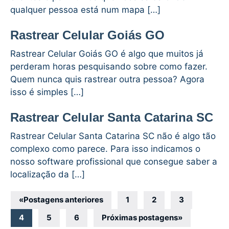
qualquer pessoa está num mapa […]
Rastrear Celular Goiás GO
Rastrear Celular Goiás GO é algo que muitos já
perderam horas pesquisando sobre como fazer.
Quem nunca quis rastrear outra pessoa? Agora
isso é simples […]
Rastrear Celular Santa Catarina SC
Rastrear Celular Santa Catarina SC não é algo tão
complexo como parece. Para isso indicamos o
nosso software profissional que consegue saber a
localização da […]
Navegação
«
Postagens anteriores
1
2
3
por
4
5
6
Próximas postagens
»