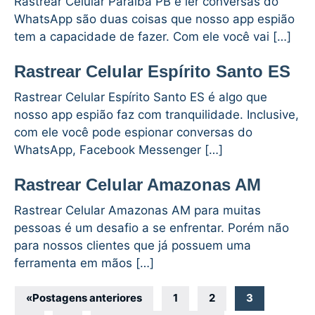
Rastrear Celular Paraíba PB e ler conversas do
WhatsApp são duas coisas que nosso app espião
tem a capacidade de fazer. Com ele você vai […]
Rastrear Celular Espírito Santo ES
Rastrear Celular Espírito Santo ES é algo que
nosso app espião faz com tranquilidade. Inclusive,
com ele você pode espionar conversas do
WhatsApp, Facebook Messenger […]
Rastrear Celular Amazonas AM
Rastrear Celular Amazonas AM para muitas
pessoas é um desafio a se enfrentar. Porém não
para nossos clientes que já possuem uma
ferramenta em mãos […]
Navegação
«
Postagens anteriores
1
2
3