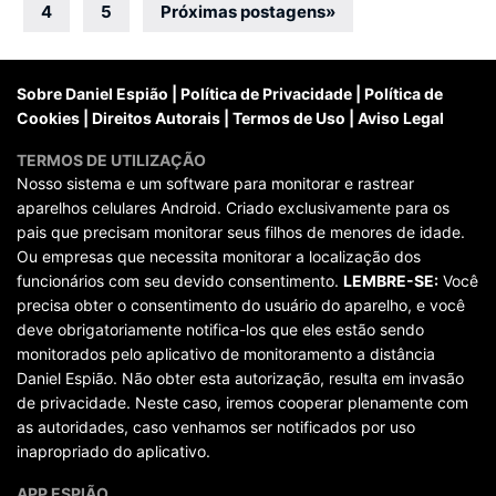
por
4
5
Próximas postagens
»
posts
Sobre Daniel Espião
|
Política de Privacidade
|
Política de
Cookies
|
Direitos Autorais
|
Termos de Uso
|
Aviso Legal
TERMOS DE UTILIZAÇÃO
Nosso sistema e um software para monitorar e rastrear
aparelhos celulares Android. Criado exclusivamente para os
pais que precisam monitorar seus filhos de menores de idade.
Ou empresas que necessita monitorar a localização dos
funcionários com seu devido consentimento.
LEMBRE-SE:
Você
precisa obter o consentimento do usuário do aparelho, e você
deve obrigatoriamente notifica-los que eles estão sendo
monitorados pelo aplicativo de monitoramento a distância
Daniel Espião. Não obter esta autorização, resulta em invasão
de privacidade. Neste caso, iremos cooperar plenamente com
as autoridades, caso venhamos ser notificados por uso
inapropriado do aplicativo.
APP ESPIÃO