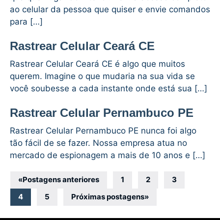
ao celular da pessoa que quiser e envie comandos
para […]
Rastrear Celular Ceará CE
Rastrear Celular Ceará CE é algo que muitos
querem. Imagine o que mudaria na sua vida se
você soubesse a cada instante onde está sua […]
Rastrear Celular Pernambuco PE
Rastrear Celular Pernambuco PE nunca foi algo
tão fácil de se fazer. Nossa empresa atua no
mercado de espionagem a mais de 10 anos e […]
Navegação
«
Postagens anteriores
1
2
3
por
4
5
Próximas postagens
»
posts