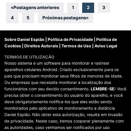
Navegação
«
Postagens anteriores
1
2
3
por
4
5
Próximas postagens
»
posts
Sobre Daniel Espião
|
Política de Privacidade
|
Política de
Cookies
|
Direitos Autorais
|
Termos de Uso
|
Aviso Legal
TERMOS DE UTILIZAÇÃO
Nosso sistema e um software para monitorar e rastrear
aparelhos celulares Android. Criado exclusivamente para os
pais que precisam monitorar seus filhos de menores de idade.
Ou empresas que necessita monitorar a localização dos
funcionários com seu devido consentimento.
LEMBRE-SE:
Você
precisa obter o consentimento do usuário do aparelho, e você
deve obrigatoriamente notifica-los que eles estão sendo
monitorados pelo aplicativo de monitoramento a distância
Daniel Espião. Não obter esta autorização, resulta em invasão
de privacidade. Neste caso, iremos cooperar plenamente com
as autoridades, caso venhamos ser notificados por uso