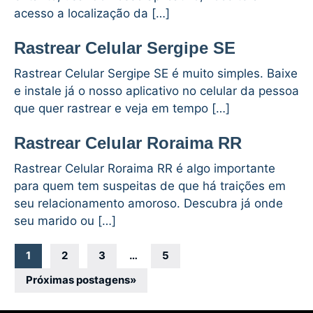
acesso a localização da […]
Rastrear Celular Sergipe SE
Rastrear Celular Sergipe SE é muito simples. Baixe
e instale já o nosso aplicativo no celular da pessoa
que quer rastrear e veja em tempo […]
Rastrear Celular Roraima RR
Rastrear Celular Roraima RR é algo importante
para quem tem suspeitas de que há traições em
seu relacionamento amoroso. Descubra já onde
seu marido ou […]
Navegação
1
2
3
…
5
por
Próximas postagens
»
posts