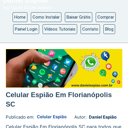
Daniel Espião
App Espião Celular Android
Home
Como Instalar
Baixar Grátis
Comprar
Painel Login
Vídeos Tutoriais
Contato
Blog
Celular Espião Em Florianópolis
SC
Celular Espião
Publicado em:
Autor:
Daniel Espião
Daniel
No
Espião
comments
Celular Espião Em Florianópolis SC para todos que