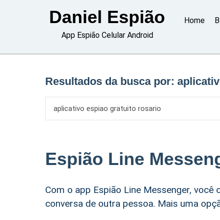
Skip
Daniel Espião
to
Home
B
content
App Espião Celular Android
Resultados da busca por:
aplicati
Espião Line Messen
Com o app Espião Line Messenger, você c
conversa de outra pessoa. Mais uma opção