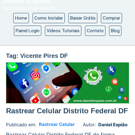
Daniel Espião
App Espião Celular Android
Home
Como Instalar
Baixar Grátis
Comprar
Painel Login
Vídeos Tutoriais
Contato
Blog
Tag:
Vicente Pires DF
Rastrear Celular Distrito Federal DF
Rastrear Celular
Publicado em:
Autor:
Daniel Espião
Daniel
1
Espião
comment
Rastrear Celular Distrito Federal DF de forma