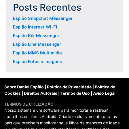
Posts Recentes
Espião Snapchat Messenger
Espião Internet Wi-Fi
Espião Kik Messenger
Espião Line Messenger
Espião MMS Multimídia
Espião Fotos e Imagens
Sobre Daniel Espião
|
Política de Privacidade
|
Política de
Cookies
|
Direitos Autorais
|
Termos de Uso
|
Aviso Legal
TERMOS DE UTILIZAÇÃO
Nosso sistema e um software para monitorar e rastrear
aparelhos celulares Android. Criado exclusivamente para os
pais que precisam monitorar seus filhos de menores de idade.