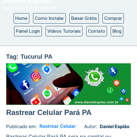
Daniel Espião
App Espião Celular Android
Home
Como Instalar
Baixar Grátis
Comprar
Painel Login
Vídeos Tutoriais
Contato
Blog
Tag:
Tucuruí PA
Rastrear Celular Pará PA
Rastrear Celular
Publicado em:
Autor:
Daniel Espião
Daniel
No
Espião
comments
Rastrear Celular Pará PA seja na capital ou