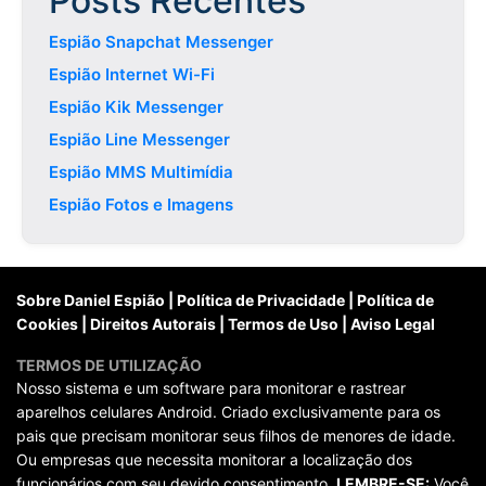
Posts Recentes
Espião Snapchat Messenger
Espião Internet Wi-Fi
Espião Kik Messenger
Espião Line Messenger
Espião MMS Multimídia
Espião Fotos e Imagens
Sobre Daniel Espião
|
Política de Privacidade
|
Política de
Cookies
|
Direitos Autorais
|
Termos de Uso
|
Aviso Legal
TERMOS DE UTILIZAÇÃO
Nosso sistema e um software para monitorar e rastrear
aparelhos celulares Android. Criado exclusivamente para os
pais que precisam monitorar seus filhos de menores de idade.
Ou empresas que necessita monitorar a localização dos
funcionários com seu devido consentimento.
LEMBRE-SE:
Você