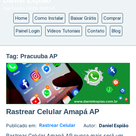
Daniel Espião
App Espião Celular Android
Home
Como Instalar
Baixar Grátis
Comprar
Painel Login
Vídeos Tutoriais
Contato
Blog
Tag:
Pracuuba AP
Rastrear Celular Amapá AP
Rastrear Celular
Publicado em:
Autor:
Daniel Espião
Daniel
No
Espião
comments
Rastrear Celular Amapá AP nunca mais será um