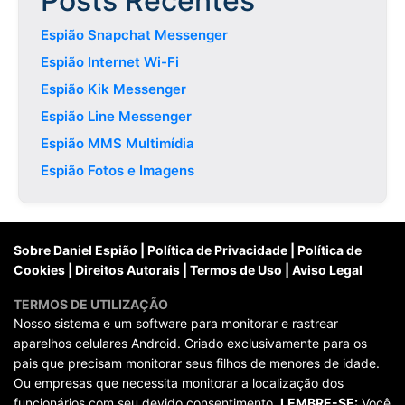
Posts Recentes
Espião Snapchat Messenger
Espião Internet Wi-Fi
Espião Kik Messenger
Espião Line Messenger
Espião MMS Multimídia
Espião Fotos e Imagens
Sobre Daniel Espião
|
Política de Privacidade
|
Política de
Cookies
|
Direitos Autorais
|
Termos de Uso
|
Aviso Legal
TERMOS DE UTILIZAÇÃO
Nosso sistema e um software para monitorar e rastrear
aparelhos celulares Android. Criado exclusivamente para os
pais que precisam monitorar seus filhos de menores de idade.
Ou empresas que necessita monitorar a localização dos
funcionários com seu devido consentimento.
LEMBRE-SE:
Você