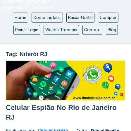
Daniel Espião
App Espião Celular Android
Home
Como Instalar
Baixar Grátis
Comprar
Painel Login
Vídeos Tutoriais
Contato
Blog
Tag:
Niterói RJ
Celular Espião No Rio de Janeiro
RJ
Celular Espião
Publicado em:
Autor:
Daniel Espião