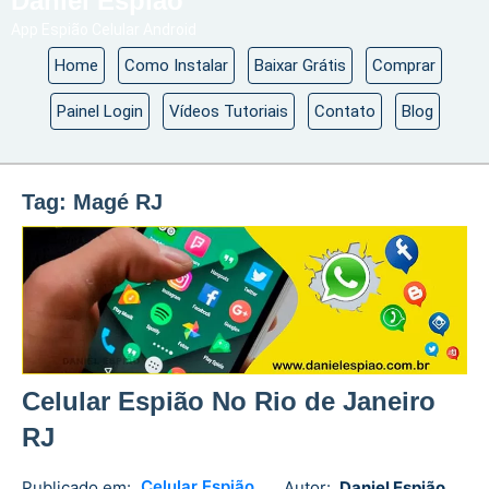
Daniel Espião
App Espião Celular Android
Home
Como Instalar
Baixar Grátis
Comprar
Painel Login
Vídeos Tutoriais
Contato
Blog
Tag:
Magé RJ
Celular Espião No Rio de Janeiro
RJ
Celular Espião
Publicado em:
Autor:
Daniel Espião